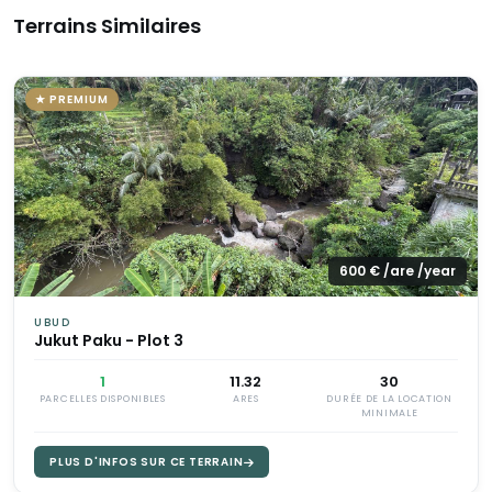
Terrains Similaires
★ PREMIUM
600 € /are /year
UBUD
Jukut Paku - Plot 3
1
11.32
30
PARCELLES DISPONIBLES
ARES
DURÉE DE LA LOCATION
MINIMALE
PLUS D'INFOS SUR CE TERRAIN