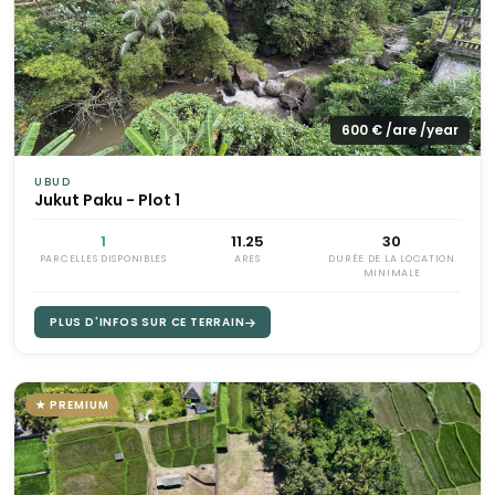
600 € /are /year
UBUD
Jukut Paku - Plot 1
1
11.25
30
PARCELLES DISPONIBLES
ARES
DURÉE DE LA LOCATION
MINIMALE
PLUS D'INFOS SUR CE TERRAIN
★ PREMIUM