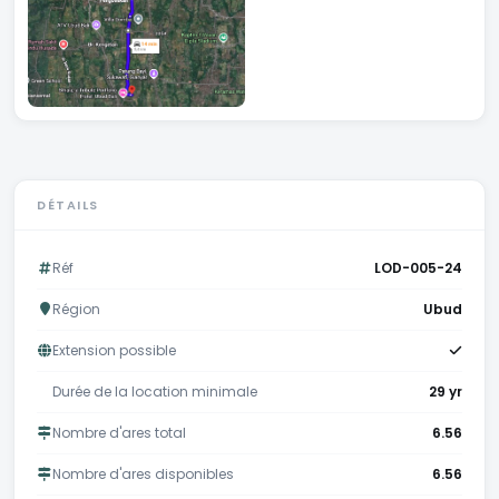
DÉTAILS
Réf
LOD-005-24
Région
Ubud
Extension possible
Durée de la location minimale
29 yr
Nombre d'ares total
6.56
Nombre d'ares disponibles
6.56