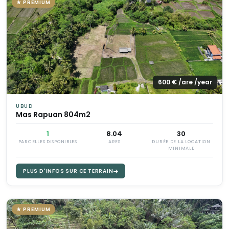
★ PREMIUM
600 € /are /year
UBUD
Mas Rapuan 804m2
1
8.04
30
PARCELLES DISPONIBLES
ARES
DURÉE DE LA LOCATION
MINIMALE
PLUS D'INFOS SUR CE TERRAIN
★ PREMIUM