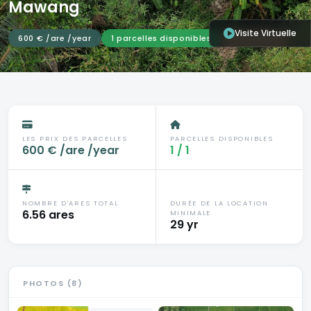
Mawang
Visite Virtuelle
600 € /are /year
1 parcelles disponibles
★ PREMIUM
LES PRIX DES PARCELLES
PARCELLES DISPONIBLES
600 € /are /year
1 / 1
NOMBRE D'ARES TOTAL
DURÉE DE LA LOCATION
6.56 ares
MINIMALE
29 yr
PHOTOS (8)