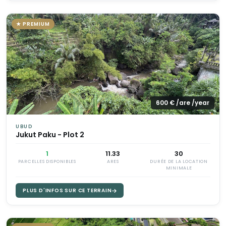
★ PREMIUM
600 € /are /year
UBUD
Jukut Paku - Plot 2
1
11.33
30
PARCELLES DISPONIBLES
ARES
DURÉE DE LA LOCATION
MINIMALE
PLUS D'INFOS SUR CE TERRAIN