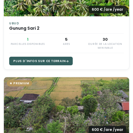
600 € /are /year
UBUD
Gunung Sari 2
1
5
30
PARCELLES DISPONIBLES
ARES
DURÉE DE LA LOCATION
MINIMALE
PLUS D'INFOS SUR CE TERRAIN
★ PREMIUM
600 € /are /year