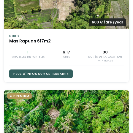
600 € /are /year
UBUD
Mas Rapuan 617m2
1
6.17
30
PARCELLES DISPONIBLES
ARES
DURÉE DE LA LOCATION
MINIMALE
PLUS D'INFOS SUR CE TERRAIN
★ PREMIUM