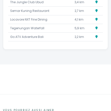
The Jungle Club Ubud
3,4 km
Semar Kuning Restaurant
2,7 km
Locavore NXT Fine Dining
4,1 km
Tegenungan Waterfall
5,9 km
Go ATV Adventure Bali
2,2 km
VOUS POURRIEZ AUSSI AIMER