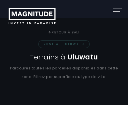
RETOUR À BALI
ZONE 4 — ULUWATU
Terrains à
Uluwatu
Parcourez toutes les parcelles disponibles dans cette
zone. Filtrez par superficie ou type de villa.