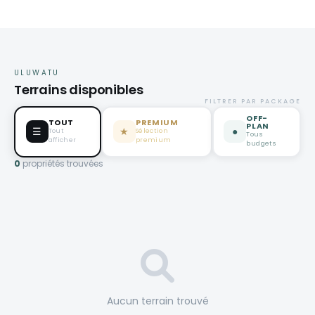
ULUWATU
Terrains disponibles
FILTRER PAR PACKAGE
OFF-
TOUT
PREMIUM
PLAN
☰
★
●
Tout
Sélection
Tous
afficher
premium
budgets
0
propriétés trouvées
Aucun terrain trouvé